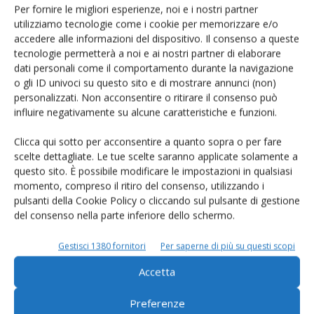
Per fornire le migliori esperienze, noi e i nostri partner
utilizziamo tecnologie come i cookie per memorizzare e/o
accedere alle informazioni del dispositivo. Il consenso a queste
tecnologie permetterà a noi e ai nostri partner di elaborare
dati personali come il comportamento durante la navigazione
o gli ID univoci su questo sito e di mostrare annunci (non)
Rimani aggiornato sul mondo
personalizzati. Non acconsentire o ritirare il consenso può
influire negativamente su alcune caratteristiche e funzioni.
dell’agricoltura
Clicca qui sotto per acconsentire a quanto sopra o per fare
scelte dettagliate. Le tue scelte saranno applicate solamente a
Iscriviti alle nostre newsletter
questo sito. È possibile modificare le impostazioni in qualsiasi
momento, compreso il ritiro del consenso, utilizzando i
pulsanti della Cookie Policy o cliccando sul pulsante di gestione
del consenso nella parte inferiore dello schermo.
Gestisci 1380 fornitori
Per saperne di più su questi scopi
Accetta
Preferenze