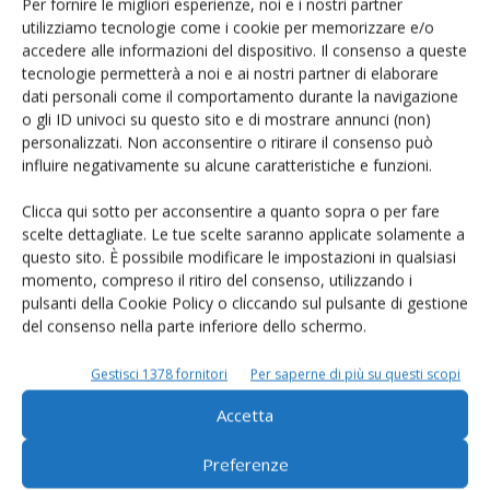
Per fornire le migliori esperienze, noi e i nostri partner
utilizziamo tecnologie come i cookie per memorizzare e/o
accedere alle informazioni del dispositivo. Il consenso a queste
tecnologie permetterà a noi e ai nostri partner di elaborare
dati personali come il comportamento durante la navigazione
o gli ID univoci su questo sito e di mostrare annunci (non)
Rimani aggiornato sul mondo
personalizzati. Non acconsentire o ritirare il consenso può
influire negativamente su alcune caratteristiche e funzioni.
dell’agricoltura
Clicca qui sotto per acconsentire a quanto sopra o per fare
scelte dettagliate. Le tue scelte saranno applicate solamente a
Iscriviti alle nostre newsletter
questo sito. È possibile modificare le impostazioni in qualsiasi
momento, compreso il ritiro del consenso, utilizzando i
pulsanti della Cookie Policy o cliccando sul pulsante di gestione
del consenso nella parte inferiore dello schermo.
Gestisci 1378 fornitori
Per saperne di più su questi scopi
Accetta
Preferenze