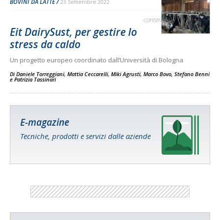
BOVINI DA LATTE
23 Settembre 2022
contenuto sponsorizzato
Eit DairySust, per gestire lo
stress da caldo
Un progetto europeo coordinato dall’Università di Bologna
Di
Daniele Torreggiani
,
Mattia Ceccarelli
,
Miki Agrusti
,
Marco Bovo
,
Stefano Benni
e
Patrizia Tassinari
E-magazine
Tecniche, prodotti e servizi dalle aziende