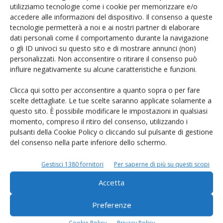
utilizziamo tecnologie come i cookie per memorizzare e/o
accedere alle informazioni del dispositivo. Il consenso a queste
tecnologie permetterà a noi e ai nostri partner di elaborare
dati personali come il comportamento durante la navigazione
Rimani aggiornato sul mondo
o gli ID univoci su questo sito e di mostrare annunci (non)
personalizzati. Non acconsentire o ritirare il consenso può
dell’agricoltura
influire negativamente su alcune caratteristiche e funzioni.
Clicca qui sotto per acconsentire a quanto sopra o per fare
Iscriviti alle nostre newsletter
scelte dettagliate. Le tue scelte saranno applicate solamente a
questo sito. È possibile modificare le impostazioni in qualsiasi
momento, compreso il ritiro del consenso, utilizzando i
pulsanti della Cookie Policy o cliccando sul pulsante di gestione
del consenso nella parte inferiore dello schermo.
Gestisci 1380 fornitori
Per saperne di più su questi scopi
Accetta
Preferenze
Cookie Policy
Privacy Policy