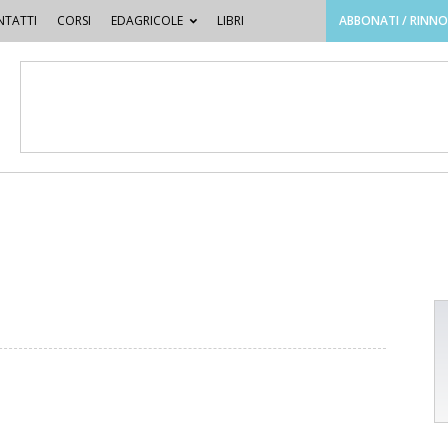
TATTI
CORSI
EDAGRICOLE
LIBRI
ABBONATI / RINN