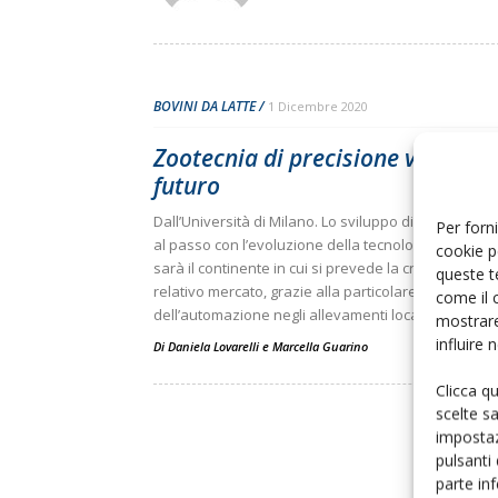
BOVINI DA LATTE
1 Dicembre 2020
Zootecnia di precisione verso il
futuro
Dall’Università di Milano. Lo sviluppo di questa tecn
Per forni
al passo con l’evoluzione della tecnologia. E l’Euro
cookie p
sarà il continente in cui si prevede la crescita più al
queste t
relativo mercato, grazie alla particolare diffusione
come il 
dell’automazione negli allevamenti locali
mostrare
influire
Di
Daniela Lovarelli
e
Marcella Guarino
Clicca q
scelte s
impostaz
pulsanti
parte in