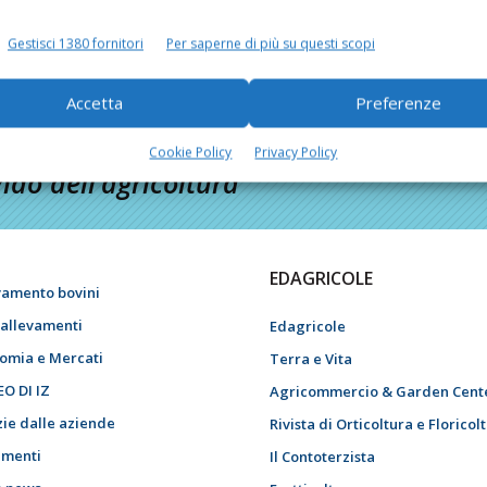
Gestisci 1380 fornitori
Per saperne di più su questi scopi
Accetta
Preferenze
Cookie Policy
Privacy Policy
do dell’agricoltura
EDAGRICOLE
vamento bovini
i allevamenti
Edagricole
omia e Mercati
Terra e Vita
EO DI IZ
Agricommercio & Garden Cent
zie dalle aziende
Rivista di Orticoltura e Floricol
menti
Il Contoterzista