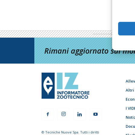
Rimani aggiornato sul mon
Alle
Altr
Econ
I VID
Noti
Docu
© Tecniche Nuove Spa. Tutti i diritti