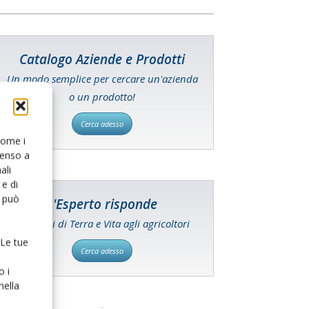
Catalogo Aziende e Prodotti
Un modo semplice per cercare un'azienda
o un prodotto!
Cerca adesso
 come i
senso a
ali
e di
o può
L'Esperto risponde
I consigli di Terra e Vita agli agricoltori
 Le tue
Cerca adesso
o i
nella