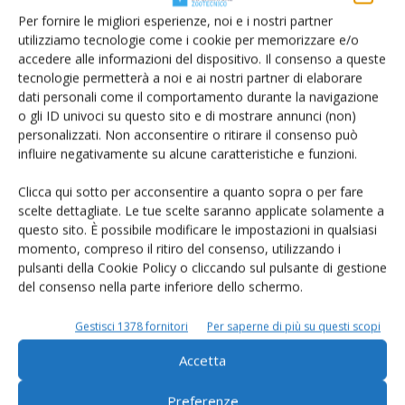
Per fornire le migliori esperienze, noi e i nostri partner
utilizziamo tecnologie come i cookie per memorizzare e/o
accedere alle informazioni del dispositivo. Il consenso a queste
tecnologie permetterà a noi e ai nostri partner di elaborare
dati personali come il comportamento durante la navigazione
o gli ID univoci su questo sito e di mostrare annunci (non)
personalizzati. Non acconsentire o ritirare il consenso può
Rimani aggiornato sul mondo
influire negativamente su alcune caratteristiche e funzioni.
dell’agricoltura
Clicca qui sotto per acconsentire a quanto sopra o per fare
scelte dettagliate. Le tue scelte saranno applicate solamente a
questo sito. È possibile modificare le impostazioni in qualsiasi
Iscriviti alle nostre newsletter
momento, compreso il ritiro del consenso, utilizzando i
pulsanti della Cookie Policy o cliccando sul pulsante di gestione
del consenso nella parte inferiore dello schermo.
Gestisci 1378 fornitori
Per saperne di più su questi scopi
Accetta
Preferenze