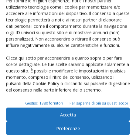
Per fornire le migliori esperienze, noi e i nostri partner
utilizziamo tecnologie come i cookie per memorizzare e/o
accedere alle informazioni del dispositivo. Il consenso a queste
tecnologie permetterà a noi e ai nostri partner di elaborare
dati personali come il comportamento durante la navigazione
o gli ID univoci su questo sito e di mostrare annunci (non)
Rimani aggiornato sul mondo
personalizzati. Non acconsentire o ritirare il consenso può
influire negativamente su alcune caratteristiche e funzioni.
dell’agricoltura
Clicca qui sotto per acconsentire a quanto sopra o per fare
scelte dettagliate. Le tue scelte saranno applicate solamente a
Iscriviti alle nostre newsletter
questo sito. È possibile modificare le impostazioni in qualsiasi
momento, compreso il ritiro del consenso, utilizzando i
pulsanti della Cookie Policy o cliccando sul pulsante di gestione
del consenso nella parte inferiore dello schermo.
Gestisci 1380 fornitori
Per saperne di più su questi scopi
Accetta
Preferenze