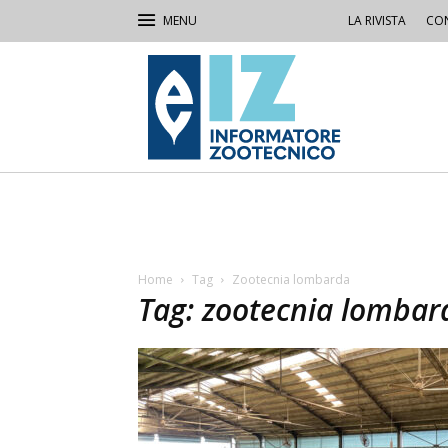
LA RIVISTA
CON
IZ
Informatore
Zootecnico
Home
Tag
Zootecnia lombarda
Tag: zootecnia lombar