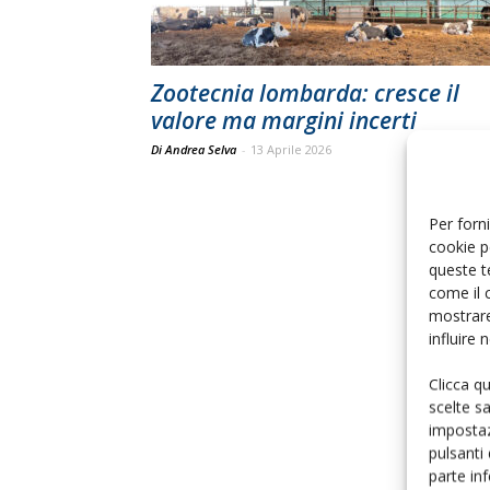
Zootecnia lombarda: cresce il
valore ma margini incerti
Di Andrea Selva
-
13 Aprile 2026
Per forni
cookie p
queste t
come il 
mostrare
influire
Clicca q
scelte s
impostaz
pulsanti
parte in