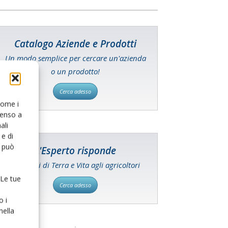
Catalogo Aziende e Prodotti
Un modo semplice per cercare un'azienda
o un prodotto!
Cerca adesso
 come i
senso a
ali
e di
o può
L'Esperto risponde
I consigli di Terra e Vita agli agricoltori
 Le tue
Cerca adesso
o i
nella