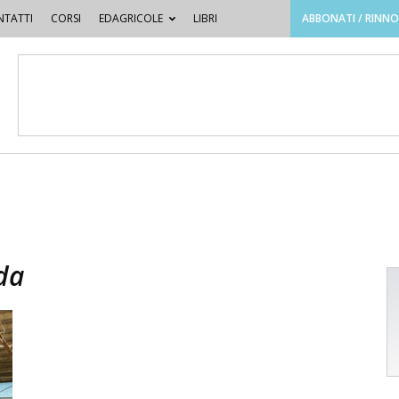
TATTI
CORSI
EDAGRICOLE
LIBRI
ABBONATI / RINN
da