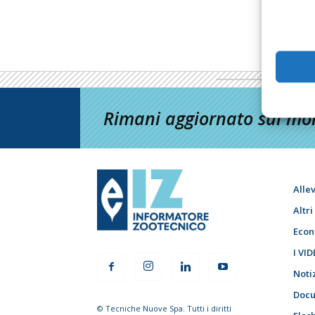
Rimani aggiornato sul mon
Alle
Altr
Econ
I VID
Noti
Docu
© Tecniche Nuove Spa. Tutti i diritti