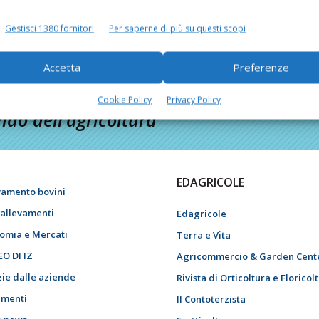
Gestisci 1380 fornitori
Per saperne di più su questi scopi
Accetta
Preferenze
Cookie Policy
Privacy Policy
do dell’agricoltura
EDAGRICOLE
vamento bovini
i allevamenti
Edagricole
omia e Mercati
Terra e Vita
EO DI IZ
Agricommercio & Garden Cent
zie dalle aziende
Rivista di Orticoltura e Floricol
menti
Il Contoterzista