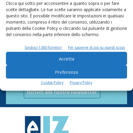
Clicca qui sotto per acconsentire a quanto sopra o per fare
scelte dettagliate. Le tue scelte saranno applicate solamente a
questo sito. È possibile modificare le impostazioni in qualsiasi
momento, compreso il ritiro del consenso, utilizzando i
pulsanti della Cookie Policy o cliccando sul pulsante di gestione
del consenso nella parte inferiore dello schermo.
Gestisci 1380 fornitori
Per saperne di più su questi scopi
Accetta
Rimani aggiornato sul mondo
Preferenze
dell’agricoltura
Cookie Policy
Privacy Policy
Iscriviti alle nostre newsletter