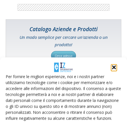
Catalogo Aziende e Prodotti
Un modo semplice per cercare un'azienda o un
prodotto!
Cerca adesso
Per fornire le migliori esperienze, noi e i nostri partner
utilizziamo tecnologie come i cookie per memorizzare e/o
L'Esperto risponde
accedere alle informazioni del dispositivo. Il consenso a queste
tecnologie permetterà a noi e ai nostri partner di elaborare
I consigli di Terra e Vita agli agricoltori
dati personali come il comportamento durante la navigazione
o gli ID univoci su questo sito e di mostrare annunci (non)
Cerca adesso
personalizzati. Non acconsentire o ritirare il consenso può
influire negativamente su alcune caratteristiche e funzioni.