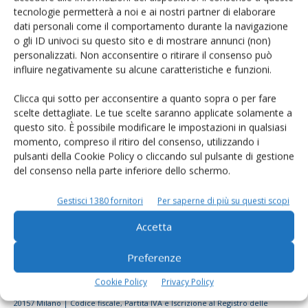
tecnologie permetterà a noi e ai nostri partner di elaborare
Rimani aggiornato sul mondo
dati personali come il comportamento durante la navigazione
dell’agricoltura
o gli ID univoci su questo sito e di mostrare annunci (non)
personalizzati. Non acconsentire o ritirare il consenso può
influire negativamente su alcune caratteristiche e funzioni.
Iscriviti alle nostre newsletter
Clicca qui sotto per acconsentire a quanto sopra o per fare
scelte dettagliate. Le tue scelte saranno applicate solamente a
questo sito. È possibile modificare le impostazioni in qualsiasi
momento, compreso il ritiro del consenso, utilizzando i
pulsanti della Cookie Policy o cliccando sul pulsante di gestione
del consenso nella parte inferiore dello schermo.
Gestisci 1380 fornitori
Per saperne di più su questi scopi
Accetta
Preferenze
Cookie Policy
Privacy Policy
© Tecniche Nuove Spa. Tutti i diritti riservati. Sede legale Via Eritrea 21 -
20157 Milano | Codice fiscale, Partita IVA e Iscrizione al Registro delle