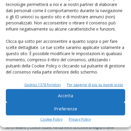
tecnologie permetterà a noi e ai nostri partner di elaborare
Rimani aggiornato sul mondo
dati personali come il comportamento durante la navigazione
dell’agricoltura
o gli ID univoci su questo sito e di mostrare annunci (non)
personalizzati. Non acconsentire o ritirare il consenso può
influire negativamente su alcune caratteristiche e funzioni.
Iscriviti alle nostre newsletter
Clicca qui sotto per acconsentire a quanto sopra o per fare
scelte dettagliate. Le tue scelte saranno applicate solamente a
questo sito. È possibile modificare le impostazioni in qualsiasi
momento, compreso il ritiro del consenso, utilizzando i
pulsanti della Cookie Policy o cliccando sul pulsante di gestione
del consenso nella parte inferiore dello schermo.
Gestisci 1378 fornitori
Per saperne di più su questi scopi
Accetta
Preferenze
Cookie Policy
Privacy Policy
© Tecniche Nuove Spa. Tutti i diritti riservati. Sede legale Via Eritrea 21 -
20157 Milano | Codice fiscale, Partita IVA e Iscrizione al Registro delle