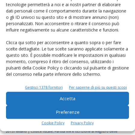
tecnologie permetterà a noi e ai nostri partner di elaborare
Rimani aggiornato sul mondo
dati personali come il comportamento durante la navigazione
dell’agricoltura
o gli ID univoci su questo sito e di mostrare annunci (non)
personalizzati. Non acconsentire o ritirare il consenso può
influire negativamente su alcune caratteristiche e funzioni.
Iscriviti alle nostre newsletter
Clicca qui sotto per acconsentire a quanto sopra o per fare
scelte dettagliate. Le tue scelte saranno applicate solamente a
questo sito. È possibile modificare le impostazioni in qualsiasi
momento, compreso il ritiro del consenso, utilizzando i
pulsanti della Cookie Policy o cliccando sul pulsante di gestione
del consenso nella parte inferiore dello schermo.
Gestisci 1378 fornitori
Per saperne di più su questi scopi
Accetta
Preferenze
Cookie Policy
Privacy Policy
© Tecniche Nuove Spa. Tutti i diritti riservati. Sede legale Via Eritrea 21 -
20157 Milano | Codice fiscale, Partita IVA e Iscrizione al Registro delle