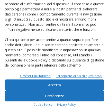
accedere alle informazioni del dispositivo. Il consenso a queste
tecnologie permetterà a noi e ai nostri partner di elaborare
Cooperative – Fondamentali per la
dati personali come il comportamento durante la navigazione
o gli ID univoci su questo sito e di mostrare annunci (non)
zootecnia del Friuli-Venezia Giulia
personalizzati. Non acconsentire o ritirare il consenso può
Di Adriano Del Fabro
-
8 Settembre 2015
influire negativamente su alcune caratteristiche e funzioni.
Clicca qui sotto per acconsentire a quanto sopra o per fare
scelte dettagliate. Le tue scelte saranno applicate solamente a
E-magazine
questo sito. È possibile modificare le impostazioni in qualsiasi
Tecniche, prodotti e servizi dalle aziende
momento, compreso il ritiro del consenso, utilizzando i
pulsanti della Cookie Policy o cliccando sul pulsante di gestione
del consenso nella parte inferiore dello schermo.
Gestisci 1380 fornitori
Per saperne di più su questi scopi
Accetta
Preferenze
Catalogo Aziende e Prodotti
Cookie Policy
Privacy Policy
Un modo semplice per cercare un'azienda o un