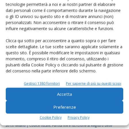
tecnologie permetterà a noi e ai nostri partner di elaborare
Rimani aggiornato sul mondo
dati personali come il comportamento durante la navigazione
dell’agricoltura
o gli ID univoci su questo sito e di mostrare annunci (non)
personalizzati. Non acconsentire o ritirare il consenso può
influire negativamente su alcune caratteristiche e funzioni.
Iscriviti alle nostre newsletter
Clicca qui sotto per acconsentire a quanto sopra o per fare
scelte dettagliate. Le tue scelte saranno applicate solamente a
questo sito. È possibile modificare le impostazioni in qualsiasi
momento, compreso il ritiro del consenso, utilizzando i
pulsanti della Cookie Policy o cliccando sul pulsante di gestione
del consenso nella parte inferiore dello schermo.
Gestisci 1380 fornitori
Per saperne di più su questi scopi
Accetta
Preferenze
Cookie Policy
Privacy Policy
© Tecniche Nuove Spa. Tutti i diritti riservati. Sede legale Via Eritrea 21 -
20157 Milano | Codice fiscale, Partita IVA e Iscrizione al Registro delle