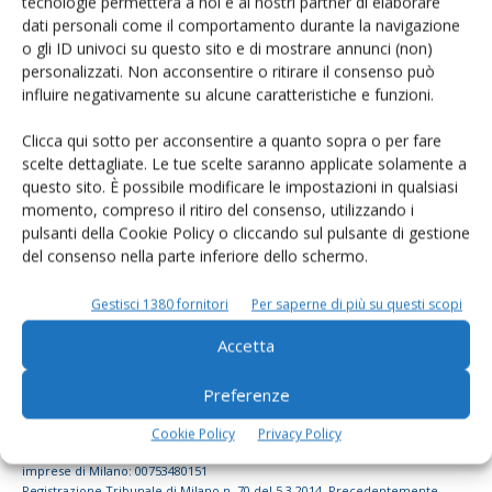
tecnologie permetterà a noi e ai nostri partner di elaborare
dati personali come il comportamento durante la navigazione
dell’agricoltura
o gli ID univoci su questo sito e di mostrare annunci (non)
personalizzati. Non acconsentire o ritirare il consenso può
influire negativamente su alcune caratteristiche e funzioni.
Iscriviti alle nostre newsletter
Clicca qui sotto per acconsentire a quanto sopra o per fare
scelte dettagliate. Le tue scelte saranno applicate solamente a
questo sito. È possibile modificare le impostazioni in qualsiasi
momento, compreso il ritiro del consenso, utilizzando i
pulsanti della Cookie Policy o cliccando sul pulsante di gestione
del consenso nella parte inferiore dello schermo.
Gestisci 1380 fornitori
Per saperne di più su questi scopi
Accetta
Preferenze
© Tecniche Nuove Spa. Tutti i diritti riservati. Sede legale Via Eritrea 21 -
Cookie Policy
Privacy Policy
20157 Milano | Codice fiscale, Partita IVA e Iscrizione al Registro delle
imprese di Milano: 00753480151
Registrazione Tribunale di Milano n. 70 del 5.3.2014. Precedentemente