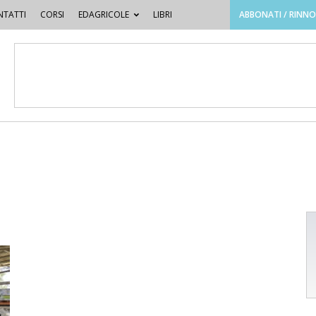
TATTI
CORSI
EDAGRICOLE
LIBRI
ABBONATI / RINN