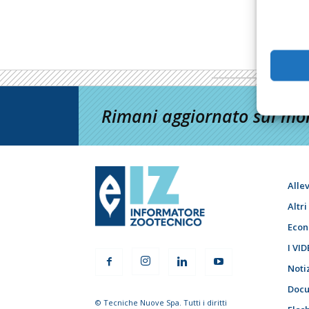
Rimani aggiornato sul mon
Alle
Altr
Econ
I VID
Noti
Docu
© Tecniche Nuove Spa. Tutti i diritti