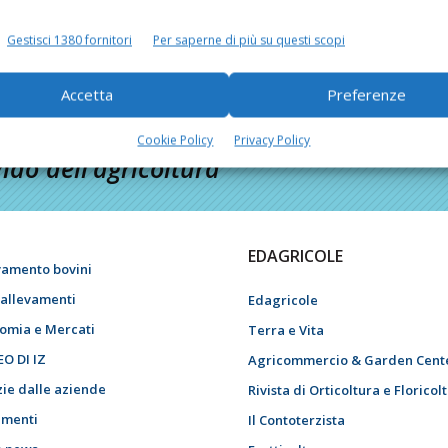
Gestisci 1380 fornitori
Per saperne di più su questi scopi
Accetta
Preferenze
Cookie Policy
Privacy Policy
do dell’agricoltura
EDAGRICOLE
vamento bovini
i allevamenti
Edagricole
omia e Mercati
Terra e Vita
EO DI IZ
Agricommercio & Garden Cent
zie dalle aziende
Rivista di Orticoltura e Floricol
menti
Il Contoterzista