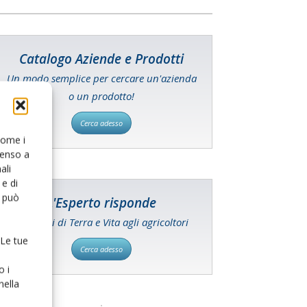
Catalogo Aziende e Prodotti
Un modo semplice per cercare un'azienda
o un prodotto!
Cerca adesso
 come i
senso a
ali
e di
o può
L'Esperto risponde
I consigli di Terra e Vita agli agricoltori
 Le tue
Cerca adesso
o i
nella