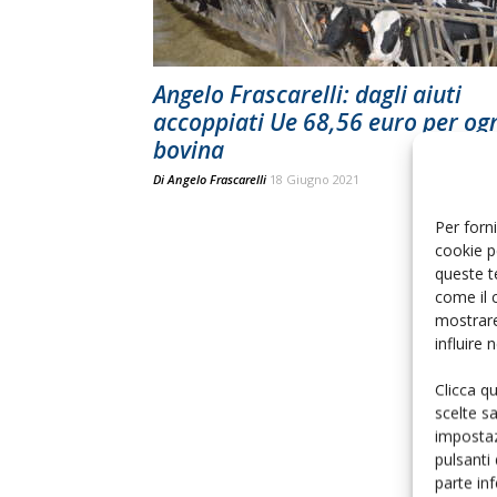
Angelo Frascarelli: dagli aiuti
accoppiati Ue 68,56 euro per og
bovina
Di
Angelo Frascarelli
18 Giugno 2021
Per forni
cookie p
queste t
come il 
mostrare
influire
Clicca q
scelte s
impostaz
pulsanti
parte in