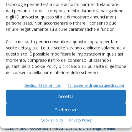
tecnologie permetterà a noi e ai nostri partner di elaborare
Rimani aggiornato sul mondo
dati personali come il comportamento durante la navigazione
dell’agricoltura
o gli ID univoci su questo sito e di mostrare annunci (non)
personalizzati. Non acconsentire o ritirare il consenso può
influire negativamente su alcune caratteristiche e funzioni.
Iscriviti alle nostre newsletter
Clicca qui sotto per acconsentire a quanto sopra o per fare
scelte dettagliate. Le tue scelte saranno applicate solamente a
questo sito. È possibile modificare le impostazioni in qualsiasi
momento, compreso il ritiro del consenso, utilizzando i
pulsanti della Cookie Policy o cliccando sul pulsante di gestione
del consenso nella parte inferiore dello schermo.
Gestisci 1380 fornitori
Per saperne di più su questi scopi
Accetta
Preferenze
Cookie Policy
Privacy Policy
© Tecniche Nuove Spa. Tutti i diritti riservati. Sede legale Via Eritrea 21 -
20157 Milano | Codice fiscale, Partita IVA e Iscrizione al Registro delle