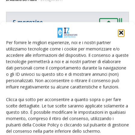
E-magazine
Tecniche, prodotti e servizi dalle aziende
Per fornire le migliori esperienze, noi e i nostri partner
utilizziamo tecnologie come i cookie per memorizzare e/o
accedere alle informazioni del dispositivo. Il consenso a queste
tecnologie permetterà a noi e ai nostri partner di elaborare
dati personali come il comportamento durante la navigazione
o gli ID univoci su questo sito e di mostrare annunci (non)
personalizzati. Non acconsentire o ritirare il consenso può
influire negativamente su alcune caratteristiche e funzioni.
Catalogo Aziende e Prodotti
Un modo semplice per cercare un'azienda o un
Clicca qui sotto per acconsentire a quanto sopra o per fare
prodotto!
scelte dettagliate. Le tue scelte saranno applicate solamente a
questo sito. È possibile modificare le impostazioni in qualsiasi
Cerca adesso
momento, compreso il ritiro del consenso, utilizzando i
pulsanti della Cookie Policy o cliccando sul pulsante di gestione
del consenso nella parte inferiore dello schermo.