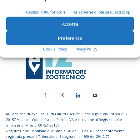
dell’agricoltura
Gestisci 1380 fornitori
Per saperne di più su questi scopi
Iscriviti alle nostre newsletter
Accetta
Preferenze
Cookie Policy
Privacy Policy
© Tecniche Nuove Spa. Tutti i diritti riservati. Sede legale Via Eritrea 21 -
20157 Milano | Codice fiscale, Partita IVA e Iscrizione al Registro delle
imprese di Milano: 00753480151
Registrazione Tribunale di Milano n. 70 del 5.3.2014. Precedentemente
registrata presso il Tribunale di Bologna al n. 4609 del 29.12.77