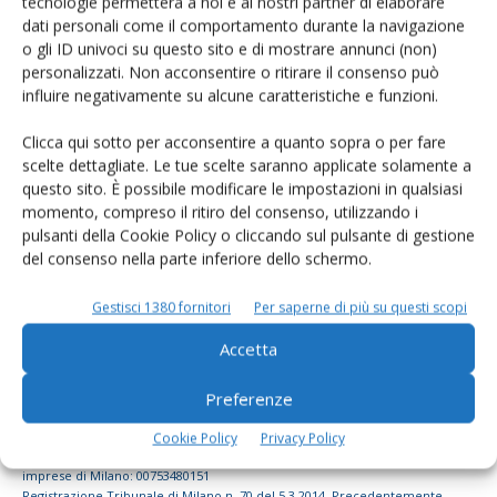
tecnologie permetterà a noi e ai nostri partner di elaborare
dati personali come il comportamento durante la navigazione
dell’agricoltura
o gli ID univoci su questo sito e di mostrare annunci (non)
personalizzati. Non acconsentire o ritirare il consenso può
influire negativamente su alcune caratteristiche e funzioni.
Iscriviti alle nostre newsletter
Clicca qui sotto per acconsentire a quanto sopra o per fare
scelte dettagliate. Le tue scelte saranno applicate solamente a
questo sito. È possibile modificare le impostazioni in qualsiasi
momento, compreso il ritiro del consenso, utilizzando i
pulsanti della Cookie Policy o cliccando sul pulsante di gestione
del consenso nella parte inferiore dello schermo.
Gestisci 1380 fornitori
Per saperne di più su questi scopi
Accetta
Preferenze
© Tecniche Nuove Spa. Tutti i diritti riservati. Sede legale Via Eritrea 21 -
Cookie Policy
Privacy Policy
20157 Milano | Codice fiscale, Partita IVA e Iscrizione al Registro delle
imprese di Milano: 00753480151
Registrazione Tribunale di Milano n. 70 del 5.3.2014. Precedentemente