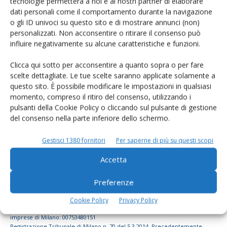
tecnologie permetterà a noi e ai nostri partner di elaborare
dati personali come il comportamento durante la navigazione
dell’agricoltura
o gli ID univoci su questo sito e di mostrare annunci (non)
personalizzati. Non acconsentire o ritirare il consenso può
influire negativamente su alcune caratteristiche e funzioni.
Iscriviti alle nostre newsletter
Clicca qui sotto per acconsentire a quanto sopra o per fare
scelte dettagliate. Le tue scelte saranno applicate solamente a
questo sito. È possibile modificare le impostazioni in qualsiasi
momento, compreso il ritiro del consenso, utilizzando i
pulsanti della Cookie Policy o cliccando sul pulsante di gestione
del consenso nella parte inferiore dello schermo.
Gestisci 1380 fornitori
Per saperne di più su questi scopi
Accetta
Preferenze
© Tecniche Nuove Spa. Tutti i diritti riservati. Sede legale Via Eritrea 21 -
Cookie Policy
Privacy Policy
20157 Milano | Codice fiscale, Partita IVA e Iscrizione al Registro delle
imprese di Milano: 00753480151
Registrazione Tribunale di Milano n. 70 del 5.3.2014. Precedentemente