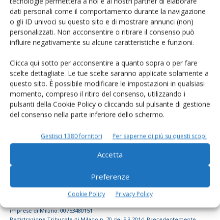
tecnologie permetterà a noi e ai nostri partner di elaborare
dati personali come il comportamento durante la navigazione
dell’agricoltura
o gli ID univoci su questo sito e di mostrare annunci (non)
personalizzati. Non acconsentire o ritirare il consenso può
influire negativamente su alcune caratteristiche e funzioni.
Iscriviti alle nostre newsletter
Clicca qui sotto per acconsentire a quanto sopra o per fare
scelte dettagliate. Le tue scelte saranno applicate solamente a
questo sito. È possibile modificare le impostazioni in qualsiasi
momento, compreso il ritiro del consenso, utilizzando i
pulsanti della Cookie Policy o cliccando sul pulsante di gestione
del consenso nella parte inferiore dello schermo.
Gestisci 1380 fornitori
Per saperne di più su questi scopi
Accetta
Preferenze
© Tecniche Nuove Spa. Tutti i diritti riservati. Sede legale Via Eritrea 21 -
Cookie Policy
Privacy Policy
20157 Milano | Codice fiscale, Partita IVA e Iscrizione al Registro delle
imprese di Milano: 00753480151
Registrazione Tribunale di Milano n. 70 del 5.3.2014. Precedentemente