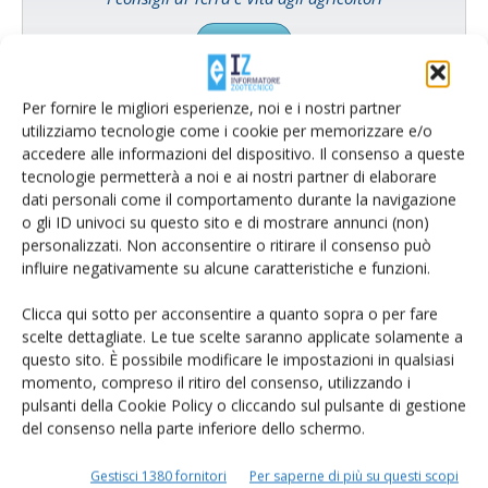
Cerca adesso
Per fornire le migliori esperienze, noi e i nostri partner
utilizziamo tecnologie come i cookie per memorizzare e/o
accedere alle informazioni del dispositivo. Il consenso a queste
tecnologie permetterà a noi e ai nostri partner di elaborare
dati personali come il comportamento durante la navigazione
o gli ID univoci su questo sito e di mostrare annunci (non)
personalizzati. Non acconsentire o ritirare il consenso può
influire negativamente su alcune caratteristiche e funzioni.
Clicca qui sotto per acconsentire a quanto sopra o per fare
Rimani aggiornato sul mondo
scelte dettagliate. Le tue scelte saranno applicate solamente a
questo sito. È possibile modificare le impostazioni in qualsiasi
dell’agricoltura
momento, compreso il ritiro del consenso, utilizzando i
pulsanti della Cookie Policy o cliccando sul pulsante di gestione
del consenso nella parte inferiore dello schermo.
Iscriviti alle nostre newsletter
Gestisci 1380 fornitori
Per saperne di più su questi scopi