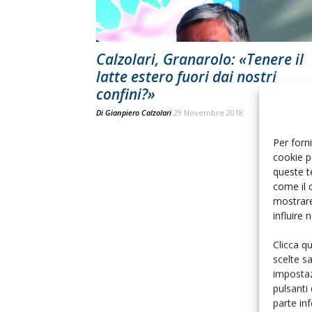
Calzolari, Granarolo: «Tenere il
latte estero fuori dai nostri
confini?»
Di
Gianpiero Calzolari
29 Novembre 2018
Per forni
cookie p
queste t
come il 
mostrare
influire
Clicca q
scelte s
impostaz
pulsanti
parte in