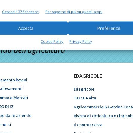
Gestisci 1378 fornitori
Per saperne di più su questi scopi
Accetta
Preferenze
Cookie Policy
Privacy Policy
do dell’agricoltura
EDAGRICOLE
vamento bovini
i allevamenti
Edagricole
omia e Mercati
Terra e Vita
EO DI IZ
Agricommercio & Garden Cent
zie dalle aziende
Rivista di Orticoltura e Floricol
menti
Il Contoterzista