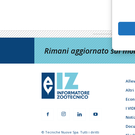
Rimani aggiornato sul mon
Alle
Altr
Econ
I VID
Noti
Docu
© Tecniche Nuove Spa. Tutti i diritti