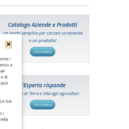
Catalogo Aziende e Prodotti
Un modo semplice per cercare un'azienda
o un prodotto!
Cerca adesso
 come i
senso a
ali
e di
o può
L'Esperto risponde
I consigli di Terra e Vita agli agricoltori
 Le tue
Cerca adesso
o i
nella