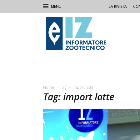
LA RIVISTA
CON
IZ
Informatore
Zootecnico
Home
Tag
Import latte
Tag: import latte