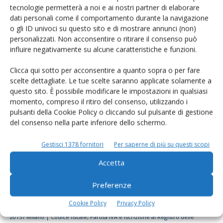
tecnologie permetterà a noi e ai nostri partner di elaborare
Rimani aggiornato sul mondo
dati personali come il comportamento durante la navigazione
dell’agricoltura
o gli ID univoci su questo sito e di mostrare annunci (non)
personalizzati. Non acconsentire o ritirare il consenso può
influire negativamente su alcune caratteristiche e funzioni.
Iscriviti alle nostre newsletter
Clicca qui sotto per acconsentire a quanto sopra o per fare
scelte dettagliate. Le tue scelte saranno applicate solamente a
questo sito. È possibile modificare le impostazioni in qualsiasi
momento, compreso il ritiro del consenso, utilizzando i
pulsanti della Cookie Policy o cliccando sul pulsante di gestione
del consenso nella parte inferiore dello schermo.
Gestisci 1378 fornitori
Per saperne di più su questi scopi
Accetta
Preferenze
Cookie Policy
Privacy Policy
© Tecniche Nuove Spa. Tutti i diritti riservati. Sede legale Via Eritrea 21 -
20157 Milano | Codice fiscale, Partita IVA e Iscrizione al Registro delle