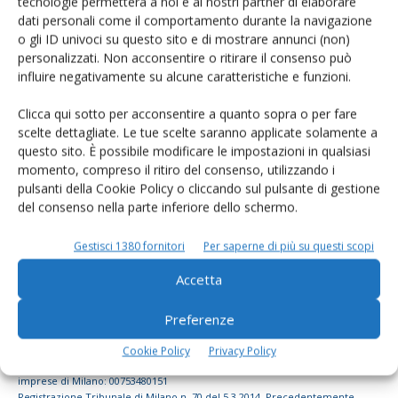
tecnologie permetterà a noi e ai nostri partner di elaborare
dati personali come il comportamento durante la navigazione
dell’agricoltura
o gli ID univoci su questo sito e di mostrare annunci (non)
personalizzati. Non acconsentire o ritirare il consenso può
influire negativamente su alcune caratteristiche e funzioni.
Iscriviti alle nostre newsletter
Clicca qui sotto per acconsentire a quanto sopra o per fare
scelte dettagliate. Le tue scelte saranno applicate solamente a
questo sito. È possibile modificare le impostazioni in qualsiasi
momento, compreso il ritiro del consenso, utilizzando i
pulsanti della Cookie Policy o cliccando sul pulsante di gestione
del consenso nella parte inferiore dello schermo.
Gestisci 1380 fornitori
Per saperne di più su questi scopi
Accetta
Preferenze
© Tecniche Nuove Spa. Tutti i diritti riservati. Sede legale Via Eritrea 21 -
Cookie Policy
Privacy Policy
20157 Milano | Codice fiscale, Partita IVA e Iscrizione al Registro delle
imprese di Milano: 00753480151
Registrazione Tribunale di Milano n. 70 del 5.3.2014. Precedentemente