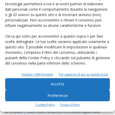
tecnologie permetterà a noi e ai nostri partner di elaborare
Rimani aggiornato sul mondo
dati personali come il comportamento durante la navigazione
dell’agricoltura
o gli ID univoci su questo sito e di mostrare annunci (non)
personalizzati. Non acconsentire o ritirare il consenso può
influire negativamente su alcune caratteristiche e funzioni.
Iscriviti alle nostre newsletter
Clicca qui sotto per acconsentire a quanto sopra o per fare
scelte dettagliate. Le tue scelte saranno applicate solamente a
questo sito. È possibile modificare le impostazioni in qualsiasi
momento, compreso il ritiro del consenso, utilizzando i
pulsanti della Cookie Policy o cliccando sul pulsante di gestione
del consenso nella parte inferiore dello schermo.
Gestisci 1380 fornitori
Per saperne di più su questi scopi
Accetta
Preferenze
Cookie Policy
Privacy Policy
© Tecniche Nuove Spa. Tutti i diritti riservati. Sede legale Via Eritrea 21 -
20157 Milano | Codice fiscale, Partita IVA e Iscrizione al Registro delle