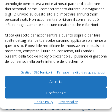
tecnologie permetterà a noi e ai nostri partner di elaborare
Rimani aggiornato sul mondo
dati personali come il comportamento durante la navigazione
dell’agricoltura
o gli ID univoci su questo sito e di mostrare annunci (non)
personalizzati. Non acconsentire o ritirare il consenso può
influire negativamente su alcune caratteristiche e funzioni.
Iscriviti alle nostre newsletter
Clicca qui sotto per acconsentire a quanto sopra o per fare
scelte dettagliate. Le tue scelte saranno applicate solamente a
questo sito. È possibile modificare le impostazioni in qualsiasi
momento, compreso il ritiro del consenso, utilizzando i
pulsanti della Cookie Policy o cliccando sul pulsante di gestione
del consenso nella parte inferiore dello schermo.
Gestisci 1380 fornitori
Per saperne di più su questi scopi
Accetta
Preferenze
Cookie Policy
Privacy Policy
© Tecniche Nuove Spa. Tutti i diritti riservati. Sede legale Via Eritrea 21 -
20157 Milano | Codice fiscale, Partita IVA e Iscrizione al Registro delle