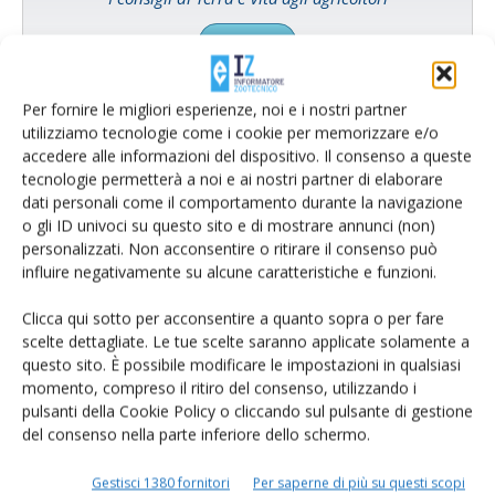
Cerca adesso
Per fornire le migliori esperienze, noi e i nostri partner
utilizziamo tecnologie come i cookie per memorizzare e/o
accedere alle informazioni del dispositivo. Il consenso a queste
tecnologie permetterà a noi e ai nostri partner di elaborare
dati personali come il comportamento durante la navigazione
o gli ID univoci su questo sito e di mostrare annunci (non)
personalizzati. Non acconsentire o ritirare il consenso può
influire negativamente su alcune caratteristiche e funzioni.
Clicca qui sotto per acconsentire a quanto sopra o per fare
Rimani aggiornato sul mondo
scelte dettagliate. Le tue scelte saranno applicate solamente a
questo sito. È possibile modificare le impostazioni in qualsiasi
dell’agricoltura
momento, compreso il ritiro del consenso, utilizzando i
pulsanti della Cookie Policy o cliccando sul pulsante di gestione
del consenso nella parte inferiore dello schermo.
Iscriviti alle nostre newsletter
Gestisci 1380 fornitori
Per saperne di più su questi scopi