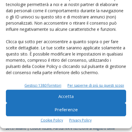
tecnologie permetterà a noi e ai nostri partner di elaborare
Rimani aggiornato sul mondo
dati personali come il comportamento durante la navigazione
dell’agricoltura
o gli ID univoci su questo sito e di mostrare annunci (non)
personalizzati. Non acconsentire o ritirare il consenso può
influire negativamente su alcune caratteristiche e funzioni.
Iscriviti alle nostre newsletter
Clicca qui sotto per acconsentire a quanto sopra o per fare
scelte dettagliate. Le tue scelte saranno applicate solamente a
questo sito. È possibile modificare le impostazioni in qualsiasi
momento, compreso il ritiro del consenso, utilizzando i
pulsanti della Cookie Policy o cliccando sul pulsante di gestione
del consenso nella parte inferiore dello schermo.
Gestisci 1380 fornitori
Per saperne di più su questi scopi
Accetta
Preferenze
Cookie Policy
Privacy Policy
© Tecniche Nuove Spa. Tutti i diritti riservati. Sede legale Via Eritrea 21 -
20157 Milano | Codice fiscale, Partita IVA e Iscrizione al Registro delle