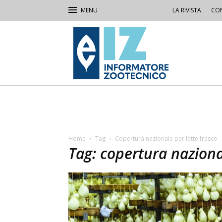
LA RIVISTA
CON
IZ
Informatore
Zootecnico
Home
Tag
Copertura nazionale per latte fresco
Tag: copertura naziona