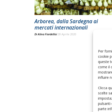
Arborea, dalla Sardegna ai
mercati internazionali
Di
Alina Fiordellisi
28 Aprile 2020
Per forni
cookie p
queste t
come il 
mostrare
influire
Clicca q
scelte s
impostaz
pulsanti
parte in