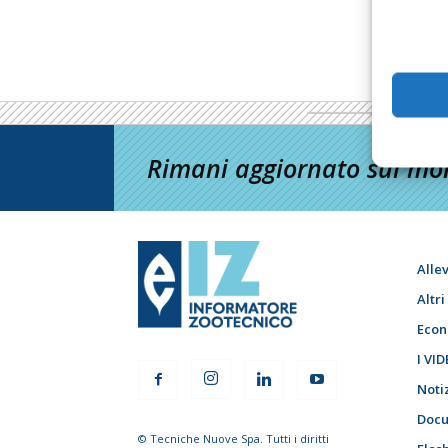
Rimani aggiornato sul mon
Alle
Altr
Econ
I VID
Noti
Docu
© Tecniche Nuove Spa. Tutti i diritti