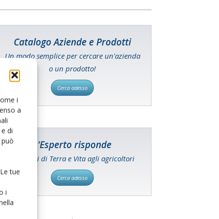
Catalogo Aziende e Prodotti
Un modo semplice per cercare un'azienda
o un prodotto!
Cerca adesso
 come i
senso a
ali
e di
o può
L'Esperto risponde
I consigli di Terra e Vita agli agricoltori
 Le tue
Cerca adesso
o i
nella