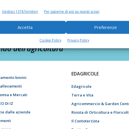
Gestisci 1378 fornitori
Per saperne di più su questi scopi
Accetta
Preferenze
Cookie Policy
Privacy Policy
do dell’agricoltura
EDAGRICOLE
vamento bovini
i allevamenti
Edagricole
omia e Mercati
Terra e Vita
EO DI IZ
Agricommercio & Garden Cent
zie dalle aziende
Rivista di Orticoltura e Floricol
menti
Il Contoterzista