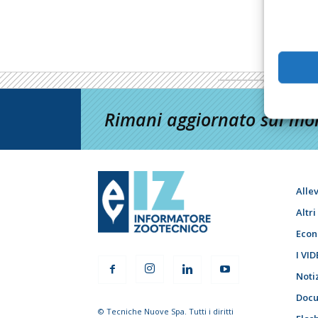
Rimani aggiornato sul mon
Alle
Altr
Econ
I VID
Noti
Docu
© Tecniche Nuove Spa. Tutti i diritti