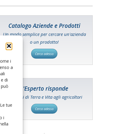
Catalogo Aziende e Prodotti
Un modo semplice per cercare un'azienda
o un prodotto!
Cerca adesso
 come i
senso a
ali
e di
o può
L'Esperto risponde
I consigli di Terra e Vita agli agricoltori
 Le tue
Cerca adesso
o i
nella