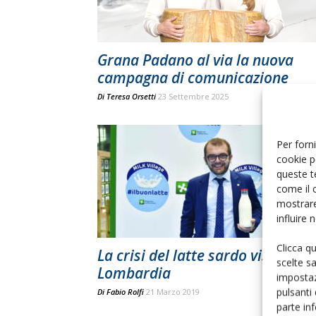
Grana Padano al via la nuova
campagna di comunicazione
Di
Teresa Orsetti
23 Settembre 2025
Per forni
cookie p
queste t
come il 
mostrare
influire
Clicca q
La crisi del latte sardo vista dall
scelte s
Lombardia
impostaz
pulsanti
Di
Fabio Rolfi
21 Marzo 2019
parte in