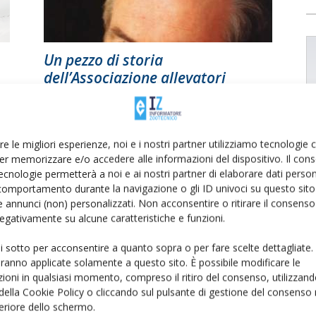
Un pezzo di storia
dell’Associazione allevatori
Di
Camillo Mammarella
10 Marzo 2021
re le migliori esperienze, noi e i nostri partner utilizziamo tecnologie
er memorizzare e/o accedere alle informazioni del dispositivo. Il con
ecnologie permetterà a noi e ai nostri partner di elaborare dati person
comportamento durante la navigazione o gli ID univoci su questo sito 
 annunci (non) personalizzati. Non acconsentire o ritirare il consens
 negativamente su alcune caratteristiche e funzioni.
ui sotto per acconsentire a quanto sopra o per fare scelte dettagliate.
a
Comunicazione nitrati validità
aranno applicate solamente a questo sito. È possibile modificare le
quinquennale
ioni in qualsiasi momento, compreso il ritiro del consenso, utilizzand
 della Cookie Policy o cliccando sul pulsante di gestione del consenso 
Di Francesca Baccino
-
15 Marzo 2018
feriore dello schermo.