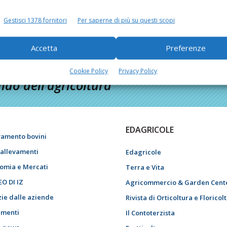
Gestisci 1378 fornitori
Per saperne di più su questi scopi
Accetta
Preferenze
Cookie Policy
Privacy Policy
do dell’agricoltura
EDAGRICOLE
vamento bovini
i allevamenti
Edagricole
omia e Mercati
Terra e Vita
EO DI IZ
Agricommercio & Garden Cent
zie dalle aziende
Rivista di Orticoltura e Floricol
menti
Il Contoterzista