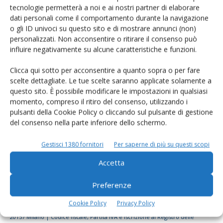
tecnologie permetterà a noi e ai nostri partner di elaborare
Rimani aggiornato sul mondo
dati personali come il comportamento durante la navigazione
dell’agricoltura
o gli ID univoci su questo sito e di mostrare annunci (non)
personalizzati. Non acconsentire o ritirare il consenso può
influire negativamente su alcune caratteristiche e funzioni.
Iscriviti alle nostre newsletter
Clicca qui sotto per acconsentire a quanto sopra o per fare
scelte dettagliate. Le tue scelte saranno applicate solamente a
questo sito. È possibile modificare le impostazioni in qualsiasi
momento, compreso il ritiro del consenso, utilizzando i
pulsanti della Cookie Policy o cliccando sul pulsante di gestione
del consenso nella parte inferiore dello schermo.
Gestisci 1380 fornitori
Per saperne di più su questi scopi
Accetta
Preferenze
Cookie Policy
Privacy Policy
© Tecniche Nuove Spa. Tutti i diritti riservati. Sede legale Via Eritrea 21 -
20157 Milano | Codice fiscale, Partita IVA e Iscrizione al Registro delle