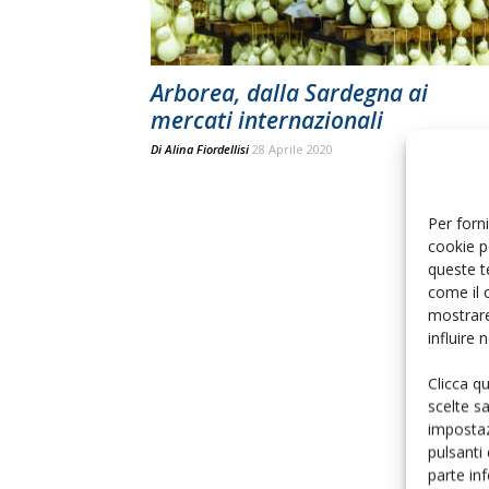
Arborea, dalla Sardegna ai
mercati internazionali
Di
Alina Fiordellisi
28 Aprile 2020
Per forni
cookie p
queste t
come il 
mostrare
influire
Clicca q
scelte s
impostaz
pulsanti
parte in