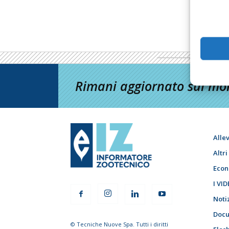
Rimani aggiornato sul mon
Alle
Altr
Econ
I VID
Noti
Docu
© Tecniche Nuove Spa. Tutti i diritti