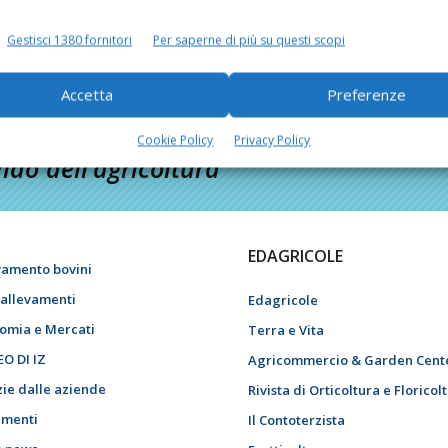
Gestisci 1380 fornitori
Per saperne di più su questi scopi
Accetta
Preferenze
Cookie Policy
Privacy Policy
do dell’agricoltura
EDAGRICOLE
vamento bovini
i allevamenti
Edagricole
omia e Mercati
Terra e Vita
EO DI IZ
Agricommercio & Garden Cent
zie dalle aziende
Rivista di Orticoltura e Floricol
menti
Il Contoterzista