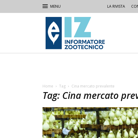
LA RIVISTA
CON
IZ
Informatore
Zootecnico
Home
Tag
Cina mercato prevalente
Tag: Cina mercato pre