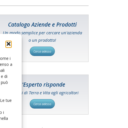
Catalogo Aziende e Prodotti
Un modo semplice per cercare un'azienda
o un prodotto!
Cerca adesso
 come i
senso a
ali
e di
o può
L'Esperto risponde
I consigli di Terra e Vita agli agricoltori
 Le tue
Cerca adesso
o i
nella