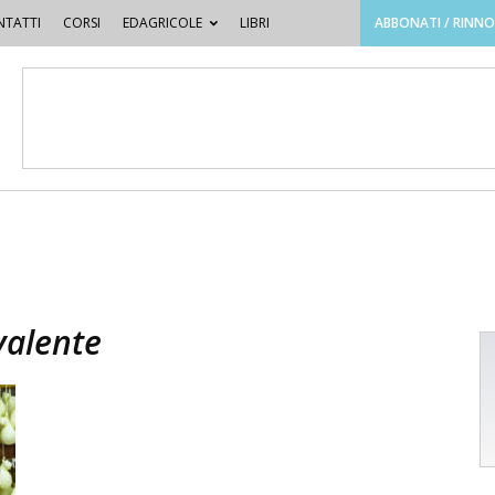
TATTI
CORSI
EDAGRICOLE
LIBRI
ABBONATI / RINN
valente