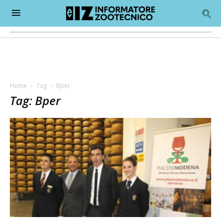
Home
Tag
Bper
Tag: Bper