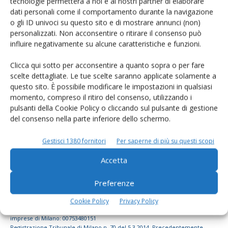
tecnologie permetterà a noi e ai nostri partner di elaborare
dati personali come il comportamento durante la navigazione
dell’agricoltura
o gli ID univoci su questo sito e di mostrare annunci (non)
personalizzati. Non acconsentire o ritirare il consenso può
influire negativamente su alcune caratteristiche e funzioni.
Iscriviti alle nostre newsletter
Clicca qui sotto per acconsentire a quanto sopra o per fare
scelte dettagliate. Le tue scelte saranno applicate solamente a
questo sito. È possibile modificare le impostazioni in qualsiasi
momento, compreso il ritiro del consenso, utilizzando i
pulsanti della Cookie Policy o cliccando sul pulsante di gestione
del consenso nella parte inferiore dello schermo.
Gestisci 1380 fornitori
Per saperne di più su questi scopi
Accetta
Preferenze
© Tecniche Nuove Spa. Tutti i diritti riservati. Sede legale Via Eritrea 21 -
Cookie Policy
Privacy Policy
20157 Milano | Codice fiscale, Partita IVA e Iscrizione al Registro delle
imprese di Milano: 00753480151
Registrazione Tribunale di Milano n. 70 del 5.3.2014. Precedentemente