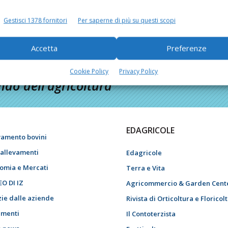
Gestisci 1378 fornitori
Per saperne di più su questi scopi
Accetta
Preferenze
Cookie Policy
Privacy Policy
do dell’agricoltura
EDAGRICOLE
vamento bovini
i allevamenti
Edagricole
omia e Mercati
Terra e Vita
EO DI IZ
Agricommercio & Garden Cent
zie dalle aziende
Rivista di Orticoltura e Floricol
menti
Il Contoterzista