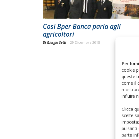
Così Bper Banca parla agli
agricoltori
Di Giorgio Setti
-
29 Dicembre 2015
Per forni
cookie p
queste t
come il 
mostrare
influire
Clicca q
scelte s
impostaz
pulsanti
parte in