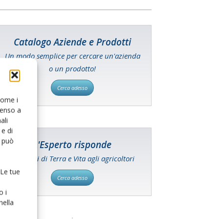
Catalogo Aziende e Prodotti
Un modo semplice per cercare un'azienda
o un prodotto!
Cerca adesso
 come i
senso a
ali
e di
o può
L'Esperto risponde
I consigli di Terra e Vita agli agricoltori
 Le tue
Cerca adesso
o i
nella