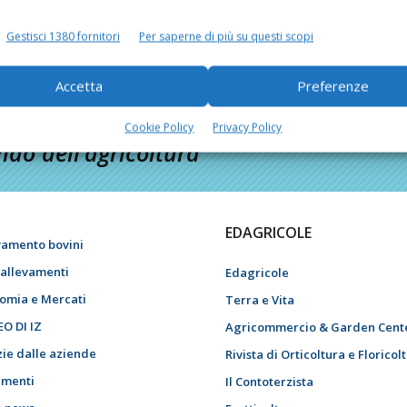
Gestisci 1380 fornitori
Per saperne di più su questi scopi
Accetta
Preferenze
Cookie Policy
Privacy Policy
do dell’agricoltura
EDAGRICOLE
vamento bovini
i allevamenti
Edagricole
omia e Mercati
Terra e Vita
EO DI IZ
Agricommercio & Garden Cent
zie dalle aziende
Rivista di Orticoltura e Floricol
menti
Il Contoterzista