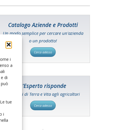
Catalogo Aziende e Prodotti
Un modo semplice per cercare un'azienda
o un prodotto!
Cerca adesso
 come i
senso a
ali
e di
o può
L'Esperto risponde
I consigli di Terra e Vita agli agricoltori
 Le tue
Cerca adesso
o i
nella