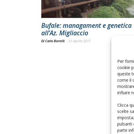
Bufale: managament e genetica
all’Az. Migliaccio
Di Carlo Borrelli
-
21 Aprile 2017
Per forni
cookie p
queste t
come il 
mostrare
influire
Clicca q
scelte s
impostaz
pulsanti
parte in