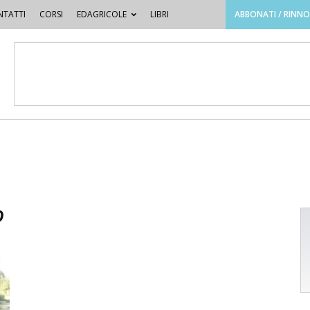
TATTI
CORSI
EDAGRICOLE
LIBRI
ABBONATI / RINN
o