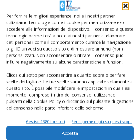
Per fornire le migliori esperienze, noi e i nostri partner
utilizziamo tecnologie come i cookie per memorizzare e/o
accedere alle informazioni del dispositivo. Il consenso a queste
tecnologie permetterà a noi e ai nostri partner di elaborare
dati personali come il comportamento durante la navigazione
o gli ID univoci su questo sito e di mostrare annunci (non)
personalizzati. Non acconsentire o ritirare il consenso può
influire negativamente su alcune caratteristiche e funzioni.
Piemonte: A prezzo indicizzato il 50% del
Clicca qui sotto per acconsentire a quanto sopra o per fare
scelte dettagliate. Le tue scelte saranno applicate solamente a
latte
questo sito. È possibile modificare le impostazioni in qualsiasi
Di Francesca Baccino
-
10 Novembre 2011
momento, compreso il ritiro del consenso, utilizzando i
pulsanti della Cookie Policy o cliccando sul pulsante di gestione
del consenso nella parte inferiore dello schermo.
Gestisci 1380 fornitori
Per saperne di più su questi scopi
Accetta