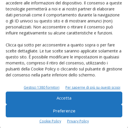
accedere alle informazioni del dispositivo. Il consenso a queste
tecnologie permetterà a noi e ai nostri partner di elaborare
Rimani aggiornato sul mondo
dati personali come il comportamento durante la navigazione
o gli ID univoci su questo sito e di mostrare annunci (non)
dell’agricoltura
personalizzati. Non acconsentire o ritirare il consenso può
influire negativamente su alcune caratteristiche e funzioni.
Iscriviti alle nostre newsletter
Clicca qui sotto per acconsentire a quanto sopra o per fare
scelte dettagliate. Le tue scelte saranno applicate solamente a
questo sito. È possibile modificare le impostazioni in qualsiasi
momento, compreso il ritiro del consenso, utilizzando i
pulsanti della Cookie Policy o cliccando sul pulsante di gestione
del consenso nella parte inferiore dello schermo.
Gestisci 1380 fornitori
Per saperne di più su questi scopi
Accetta
Preferenze
Cookie Policy
Privacy Policy