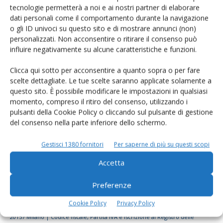
tecnologie permetterà a noi e ai nostri partner di elaborare
Rimani aggiornato sul mondo
dati personali come il comportamento durante la navigazione
dell’agricoltura
o gli ID univoci su questo sito e di mostrare annunci (non)
personalizzati. Non acconsentire o ritirare il consenso può
influire negativamente su alcune caratteristiche e funzioni.
Iscriviti alle nostre newsletter
Clicca qui sotto per acconsentire a quanto sopra o per fare
scelte dettagliate. Le tue scelte saranno applicate solamente a
questo sito. È possibile modificare le impostazioni in qualsiasi
momento, compreso il ritiro del consenso, utilizzando i
pulsanti della Cookie Policy o cliccando sul pulsante di gestione
del consenso nella parte inferiore dello schermo.
Gestisci 1380 fornitori
Per saperne di più su questi scopi
Accetta
Preferenze
Cookie Policy
Privacy Policy
© Tecniche Nuove Spa. Tutti i diritti riservati. Sede legale Via Eritrea 21 -
20157 Milano | Codice fiscale, Partita IVA e Iscrizione al Registro delle